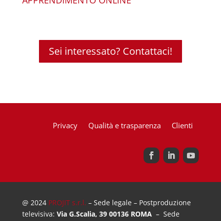
APPRENDIMENTO ONLINE
Sei interessato? Contattaci!
Privacy
Qualità e trasparenza
Clienti
@ 2024
PROJIT s.r.l.
– Sede legale – Postproduzione
televisiva:
Via G.Scalia, 39 00136 ROMA
– Sede