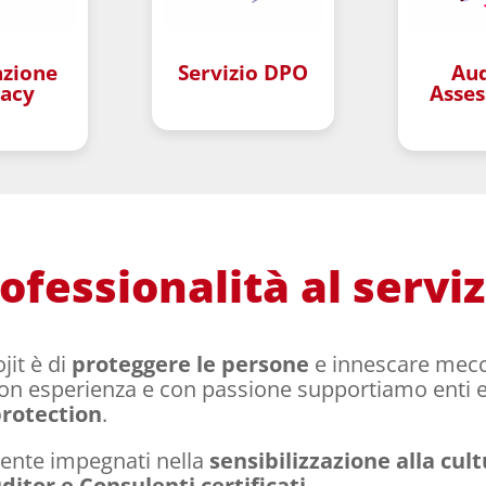
zione
Servizio DPO
Aud
vacy
Asse
–
–
fessionalità al serviz
jit è di
proteggere le persone
e innescare mec
on esperienza e con passione supportiamo enti e
protection
.
amente impegnati nella
sensibilizzazione alla cul
itor e Consulenti certificati
.