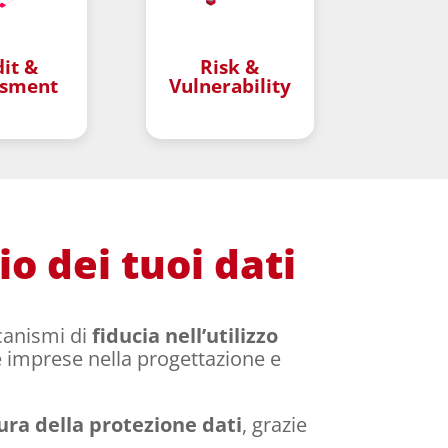
it &
Risk &
ssment
Vulnerability
–
–
io dei tuoi dati
canismi di
fiducia nell’utilizzo
 imprese nella progettazione e
tura della protezione dati
, grazie