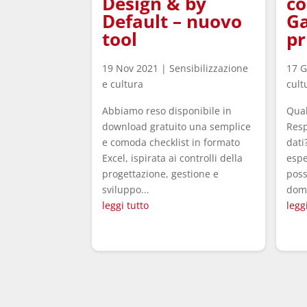
Design & by
co
Default – nuovo
Ga
tool
pr
19 Nov 2021
|
Sensibilizzazione
17 G
e cultura
cult
Abbiamo reso disponibile in
Qual
download gratuito una semplice
Resp
e comoda checklist in formato
dati
Excel, ispirata ai controlli della
espe
progettazione, gestione e
poss
sviluppo...
dom
leggi tutto
legg