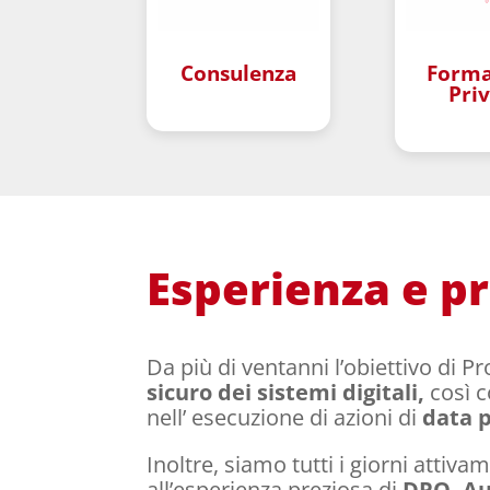
Consulenza
Forma
Pri
–
Esperienza e pro
Da più di ventanni l’obiettivo di Pro
sicuro dei
sistemi
digitali,
così c
nell’ esecuzione di azioni di
data 
Inoltre, siamo tutti i giorni attiv
all’esperienza preziosa di
DPO, Aud