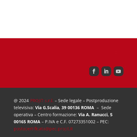
@ 2024
PROJIT s.r.l.
– Sede legale – Postproduzione
televisiva:
Via G.Scalia, 39 00136 ROMA
– Sede
operativa – Centro formazione:
Via A. Ranucci, 5
00165 ROMA
– P.IVA e C.F. 07273351002 – PEC:
postacertificata@pec.projit.it