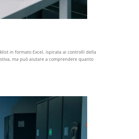
t in formato Excel, ispirata ai controlli della
austiva, ma può aiutare a comprendere quanto