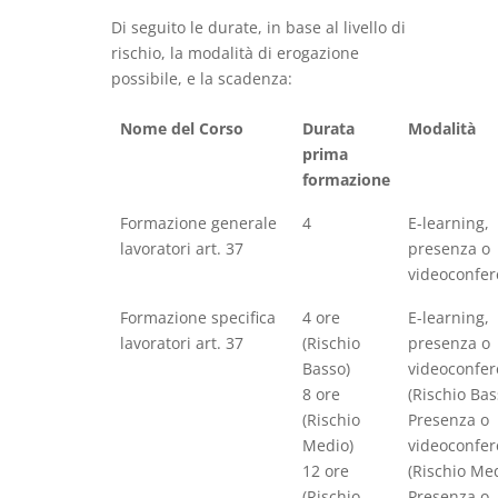
Di seguito le durate, in base al livello di
rischio, la modalità di erogazione
possibile, e la scadenza:
Nome del Corso
Durata
Modalità
prima
formazione
Formazione generale
4
E-learning,
lavoratori art. 37
presenza o
videoconfe
Formazione specifica
4 ore
E-learning,
lavoratori art. 37
(Rischio
presenza o
Basso)
videoconfe
8 ore
(Rischio Bas
(Rischio
Presenza o
Medio)
videoconfe
12 ore
(Rischio Me
(Rischio
Presenza o