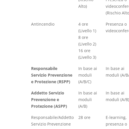
Alto)
videoconfe
(Rischio Alto
Antincendio
4 ore
Presenza o
(Livello 1)
videoconfe
8 ore
(Livello 2)
16 ore
(Livello 3)
Responsabile
In base ai
In base ai
Servizio Prevenzione
moduli
moduli (A/B
e Protezione (RSPP)
(A/B/C)
Addetto Servizio
In base ai
In base ai
Prevenzione e
moduli
moduli (A/B
Protezione (ASPP)
(A/B)
Responsabile/Addetto
28 ore
E-learning,
Servizio Prevenzione
presenza o