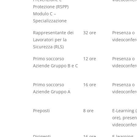
Protezione (RSPP)
Modulo C –
Specializzazione
Rappresentante dei
32 ore
Presenza o
Lavoratori per la
videoconfe
Sicurezza (RLS)
Primo soccorso
12 ore
Presenza o
Aziende Gruppo B e C
videoconfe
Primo soccorso
16 ore
Presenza o
Aziende Gruppo A
videoconfe
Preposti
8 ore
E-Learning 
ore), presen
videoconfe
Dirigenti
16 ore
E-learning,