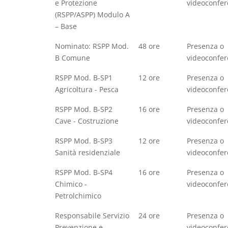
e Protezione
videoconfe
(RSPP/ASPP) Modulo A
– Base
Nominato: RSPP Mod.
48 ore
Presenza o
B Comune
videoconfe
RSPP Mod. B-SP1
12 ore
Presenza o
Agricoltura - Pesca
videoconfe
RSPP Mod. B-SP2
16 ore
Presenza o
Cave - Costruzione
videoconfe
RSPP Mod. B-SP3
12 ore
Presenza o
Sanità residenziale
videoconfe
RSPP Mod. B-SP4
16 ore
Presenza o
Chimico -
videoconfe
Petrolchimico
Responsabile Servizio
24 ore
Presenza o
Prevenzione e
videoconfe